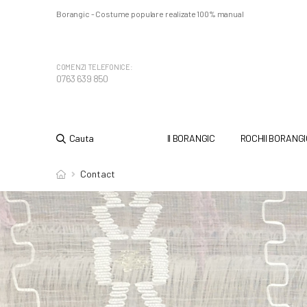
Borangic - Costume populare realizate 100% manual
COMENZI TELEFONICE:
0763 639 850
Cauta
II BORANGIC
ROCHII BORANGI
Contact