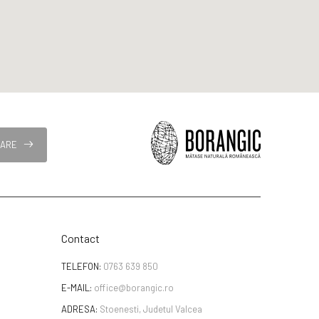
NARE
Contact
TELEFON:
0763 639 850
E-MAIL:
office@borangic.ro
ADRESA:
Stoenesti, Judetul Valcea