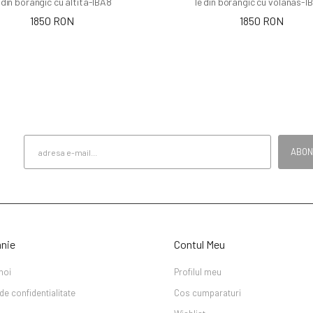
 din borangic cu altita-IBA8
Ie din borangic cu volanas-I
1850 RON
1850 RON
ABO
nie
Contul Meu
noi
Profilul meu
 de confidentialitate
Cos cumparaturi