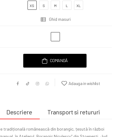
XS
S
M
L
XL
Ghid masuri
COMANDĂ
Adauga in wishlist
Descriere
Transport si retururi
Ie tradiționalã româneascã din borangic, țesutã în rãzboi
manual, în Atelierul „Borangic Niculescu” din Stoenești, Jud.