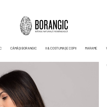
C
CĂMĂȘI BORANGIC
II & COSTUMAȘE COPII
MARAME