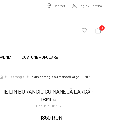
Login / Cont nou
Contact
0
VALNIC
COSTUME POPULARE
Ii borangic
Ie din borangic cu mânecă largă - IBML4
IE DIN BORANGIC CU MÂNECĂ LARGĂ -
IBML4
Cod unic:
IBML4
1850 RON