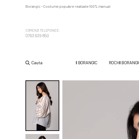
Borangic - Costume populare realizate 100% manual
COMENZI TELEFONICE:
0763 639 850
Cauta
II BORANGIC
ROCHII BORANGI