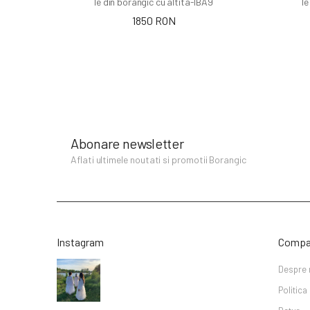
Ie din borangic cu altita-IBA9
Ie
1850 RON
Abonare newsletter
Aflati ultimele noutati si promotii Borangic
Instagram
Compa
Despre 
Politica