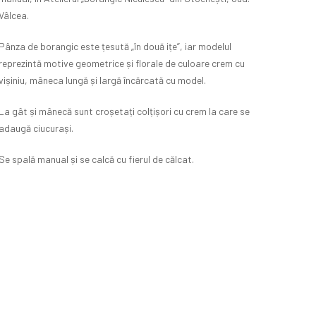
Vâlcea.
Pânza de borangic este țesută „în două ițe”, iar modelul
reprezintă motive geometrice și florale de culoare crem cu
vișiniu, mâneca lungă și largă încărcată cu model.
La gât și mânecă sunt croșetați colțișori cu crem la care se
adaugă ciucurași.
Se spală manual și se calcă cu fierul de călcat.