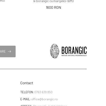
BMV1
Ie borangic cu margelici-IBM3
1600 RON
NARE
Contact
TELEFON:
0763 639 850
E-MAIL:
office@borangic.ro